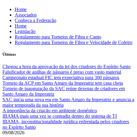
Skip
Home
to
Associados
content
Conheça a Federação
Home
Legislação
Regulamento para Torneios de Fibra e Canto
Regulamento para Torneios de Fibra e Velocidade de Coleiro
Últimas
Chegou a hora da aprovação da lei dos criadores do Espírito Santo
Falsificador de anilhas de pássaros é preso com vasto material
Campeonato estadual FIC tem expectativa para 300 pássaros
Torneio da ACP em Santo Amaro da Imperatriz tem casa cheia
Torneio de inauguração da SAC reúne dezenas de criadores em
Santo Amaro da Imperatriz
SAC inicia uma nova era em Santo Amaro da Imperatriz e anuncia a
maior temporada da sua história
A importância da criação em ambiente doméstico
IBAMA mais uma vez se contradiz dentro do sistema de TI
IBAMA, inconstitucionalidade jurídica enfrentada pelos criadores
no Espírito Santo
09/08/2026