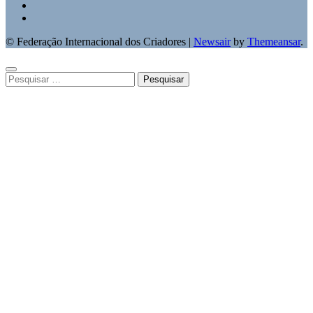
© Federação Internacional dos Criadores
|
Newsair
by
Themeansar
.
Pesquisar
por: