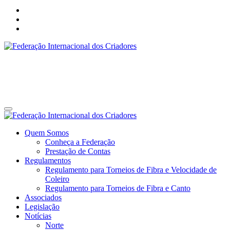
Federação Internacional dos Criadores
Site da Federação Internacional dos Criadores de Pássaros
Federação Internacional dos Criadores
Site da Federação Internacional dos Criadores de Pássaros
Quem Somos
Conheça a Federação
Prestação de Contas
Regulamentos
Regulamento para Torneios de Fibra e Velocidade de
Coleiro
Regulamento para Torneios de Fibra e Canto
Associados
Legislação
Notícias
Norte