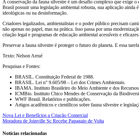
A conservação da fauna silvestre é um desafio complexo que exige o 
Brasil possuir uma legislação ambiental robusta, sua aplicação ainda 
ideológicas ou na desinformação.
Criadores legalizados, ambientalistas e o poder público precisam camin
não apenas no papel, mas na prática. Isso passa por uma modernização 
criação legal e programas de educação ambiental acessíveis e eficazes
Preservar a fauna silvestre é proteger o futuro do planeta. E essa taref
Texto: Nelson Arrué
Pesquisas e Fontes:
BRASIL. Constituição Federal de 1988.
BRASIL. Lei n° 9.605/98 – Lei dos Crimes Ambientais.
IBAMA. Instituto Brasileiro do Meio Ambiente e dos Recursos
ICMBio. Instituto Chico Mendes de Conservação da Biodivers
WWF Brasil. Relatórios e publicações.
Artigos acadêmicos e científicos sobre fauna silvestre e legisla
Navegação
Nova Lei e Benefícios a Criação Comercial
Moradora de Joinville Sc Recebe Papagaio de Volta
de
Post
Notícias relacionadas