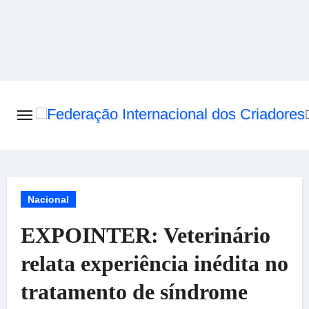
Skip
to
content
Nacional
EXPOINTER: Veterinário
relata experiência inédita no
tratamento de síndrome