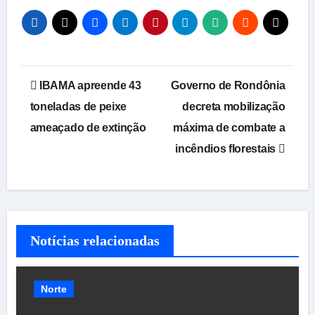
Navegação
IBAMA apreende 43
Governo de Rondônia
de
toneladas de peixe
decreta mobilização
ameaçado de extinção
máxima de combate a
Post
incêndios florestais
Notícias relacionadas
Norte