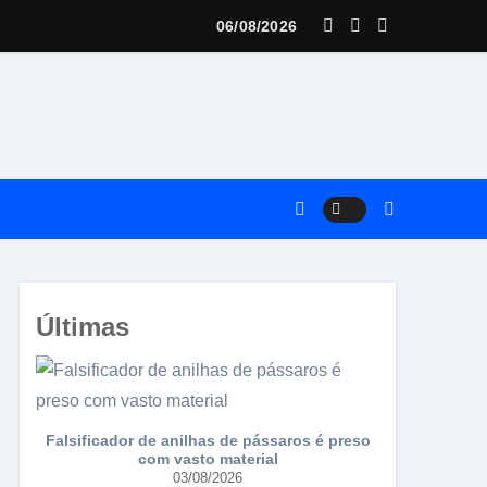
06/08/2026
ria
Últimas
Falsificador de anilhas de pássaros é preso
Torneio da 
com vasto material
03/08/2026