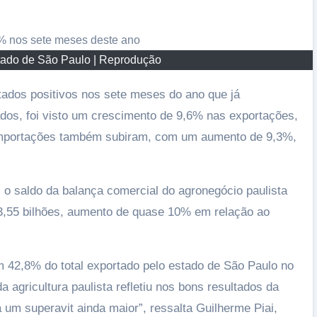
tado de São Paulo | Reprodução
tados positivos nos sete meses do ano que já
dos, foi visto um crescimento de 9,6% nas exportações,
 importações também subiram, com um aumento de 9,3%,
A importância da criação em ambiente
doméstico
02/06/2026
 o saldo da balança comercial do agronegócio paulista
3,55 bilhões, aumento de quase 10% em relação ao
 42,8% do total exportado pelo estado de São Paulo no
agricultura paulista refletiu nos bons resultados da
 um superavit ainda maior”, ressalta Guilherme Piai,