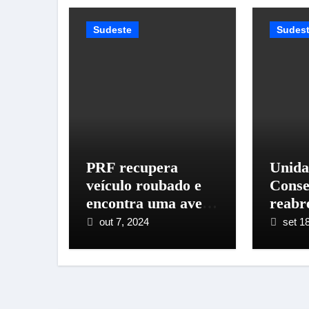
Sudeste
Sudes
PRF recupera
Unida
veículo roubado e
Conse
encontra uma ave
reabr
em estado de maus-
queda
out 7, 2024
set 1
tratos
de in