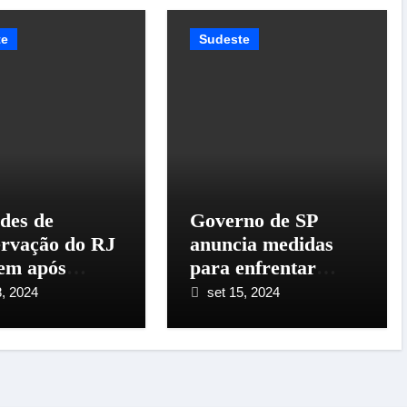
te
Sudeste
des de
Governo de SP
rvação do RJ
anuncia medidas
em após
para enfrentar
 no número
piora da qualidade
8, 2024
set 15, 2024
cêndios
do ar