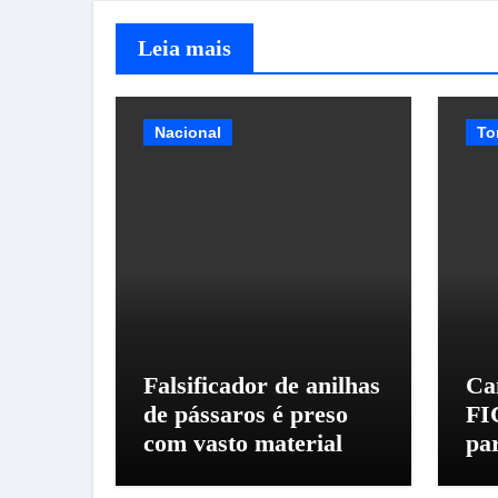
Leia mais
Nacional
To
Falsificador de anilhas
Ca
de pássaros é preso
FI
com vasto material
pa