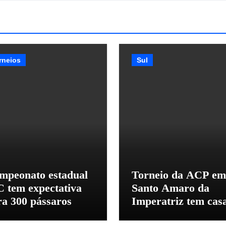
rneios
Sul
mpeonato estadual
Torneio da ACP em
C tem expectativa
Santo Amaro da
ra 300 pássaros
Imperatriz tem cas
cheia