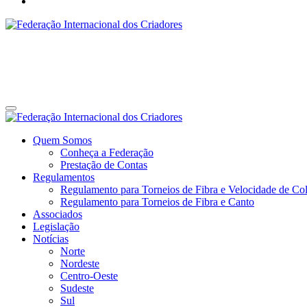
Federação Internacional dos Criadores
Site da Federação Internacional dos Criadores de Pássaros
Federação Internacional dos Criadores
Site da Federação Internacional dos Criadores de Pássaros
Quem Somos
Conheça a Federação
Prestação de Contas
Regulamentos
Regulamento para Torneios de Fibra e Velocidade de Col
Regulamento para Torneios de Fibra e Canto
Associados
Legislação
Notícias
Norte
Nordeste
Centro-Oeste
Sudeste
Sul