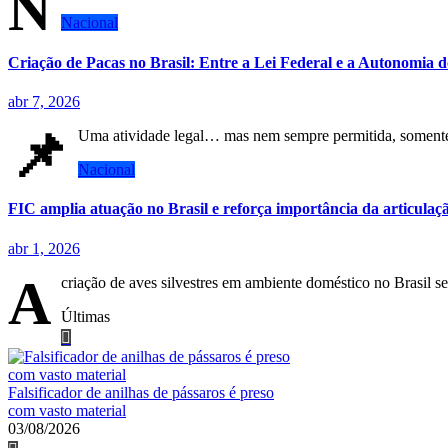
N
Nacional
Criação de Pacas no Brasil: Entre a Lei Federal e a Autonomia 
abr 7, 2026
📌
Uma atividade legal… mas nem sempre permitida, somente
Nacional
FIC amplia atuação no Brasil e reforça importância da articulaç
abr 1, 2026
A
criação de aves silvestres em ambiente doméstico no Brasil se
Últimas
Falsificador de anilhas de pássaros é preso
com vasto material
03/08/2026