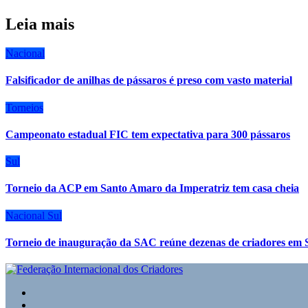
Leia mais
Nacional
Falsificador de anilhas de pássaros é preso com vasto material
Torneios
Campeonato estadual FIC tem expectativa para 300 pássaros
Sul
Torneio da ACP em Santo Amaro da Imperatriz tem casa cheia
Nacional
Sul
Torneio de inauguração da SAC reúne dezenas de criadores em 