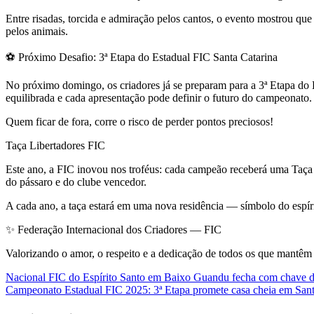
Entre risadas, torcida e admiração pelos cantos, o evento mostrou que
pelos animais.
⚽ Próximo Desafio: 3ª Etapa do Estadual FIC Santa Catarina
No próximo domingo, os criadores já se preparam para a 3ª Etapa do
equilibrada e cada apresentação pode definir o futuro do campeonato.
Quem ficar de fora, corre o risco de perder pontos preciosos!
Taça Libertadores FIC
Este ano, a FIC inovou nos troféus: cada campeão receberá uma Taça
do pássaro e do clube vencedor.
A cada ano, a taça estará em uma nova residência — símbolo do espírit
✨ Federação Internacional dos Criadores — FIC
Valorizando o amor, o respeito e a dedicação de todos os que mantêm 
Navegação
Nacional FIC do Espírito Santo em Baixo Guandu fecha com chave de
Campeonato Estadual FIC 2025: 3ª Etapa promete casa cheia em Sant
de