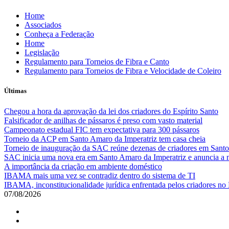
Skip
Home
to
Associados
content
Conheça a Federação
Home
Legislação
Regulamento para Torneios de Fibra e Canto
Regulamento para Torneios de Fibra e Velocidade de Coleiro
Últimas
Chegou a hora da aprovação da lei dos criadores do Espírito Santo
Falsificador de anilhas de pássaros é preso com vasto material
Campeonato estadual FIC tem expectativa para 300 pássaros
Torneio da ACP em Santo Amaro da Imperatriz tem casa cheia
Torneio de inauguração da SAC reúne dezenas de criadores em Santo
SAC inicia uma nova era em Santo Amaro da Imperatriz e anuncia a m
A importância da criação em ambiente doméstico
IBAMA mais uma vez se contradiz dentro do sistema de TI
IBAMA, inconstitucionalidade jurídica enfrentada pelos criadores no 
07/08/2026