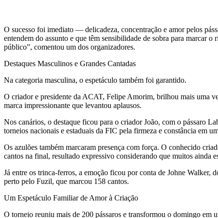
O sucesso foi imediato — delicadeza, concentração e amor pelos pá
entendem do assunto e que têm sensibilidade de sobra para marcar o 
público”, comentou um dos organizadores.
Destaques Masculinos e Grandes Cantadas
Na categoria masculina, o espetáculo também foi garantido.
O criador e presidente da ACAT, Felipe Amorim, brilhou mais uma ve
marca impressionante que levantou aplausos.
Nos canários, o destaque ficou para o criador João, com o pássaro La
torneios nacionais e estaduais da FIC pela firmeza e constância em um
Os azulões também marcaram presença com força. O conhecido criad
cantos na final, resultado expressivo considerando que muitos ainda 
Já entre os trinca-ferros, a emoção ficou por conta de Johne Walker, 
perto pelo Fuzil, que marcou 158 cantos.
Um Espetáculo Familiar de Amor à Criação
O torneio reuniu mais de 200 pássaros e transformou o domingo em uma