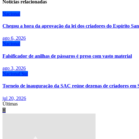
Post
Notícias relacionadas
Nacional
Chegou a hora da aprovação da lei dos criadores do Espírito San
ago 6, 2026
Nacional
Falsificador de anilhas de pássaros é preso com vasto material
ago 3, 2026
Nacional
Sul
Torneio de inauguração da SAC reúne dezenas de criadores em 
jul 20, 2026
Últimas