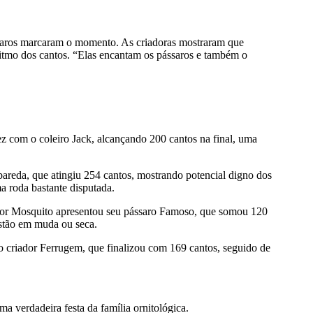
ssaros marcaram o momento. As criadoras mostraram que
ritmo dos cantos. “Elas encantam os pássaros e também o
z com o coleiro Jack, alcançando 200 cantos na final, uma
bareda, que atingiu 254 cantos, mostrando potencial digno dos
a roda bastante disputada.
or Mosquito apresentou seu pássaro Famoso, que somou 120
estão em muda ou seca.
do criador Ferrugem, que finalizou com 169 cantos, seguido de
 verdadeira festa da família ornitológica.