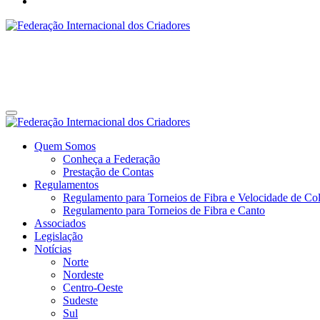
Federação Internacional dos Criadores
Site da Federação Internacional dos Criadores de Pássaros
Federação Internacional dos Criadores
Site da Federação Internacional dos Criadores de Pássaros
Quem Somos
Conheça a Federação
Prestação de Contas
Regulamentos
Regulamento para Torneios de Fibra e Velocidade de Col
Regulamento para Torneios de Fibra e Canto
Associados
Legislação
Notícias
Norte
Nordeste
Centro-Oeste
Sudeste
Sul