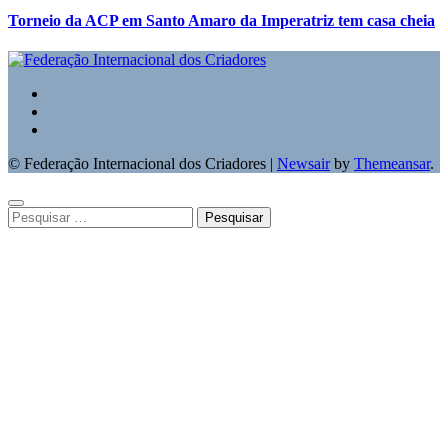
Torneio da ACP em Santo Amaro da Imperatriz tem casa cheia
© Federação Internacional dos Criadores
|
Newsair
by
Themeansar
.
Pesquisar
por: