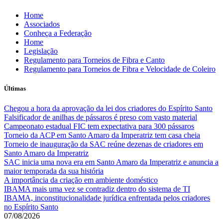
Skip
Home
to
Associados
content
Conheça a Federação
Home
Legislação
Regulamento para Torneios de Fibra e Canto
Regulamento para Torneios de Fibra e Velocidade de Coleiro
Últimas
Chegou a hora da aprovação da lei dos criadores do Espírito Santo
Falsificador de anilhas de pássaros é preso com vasto material
Campeonato estadual FIC tem expectativa para 300 pássaros
Torneio da ACP em Santo Amaro da Imperatriz tem casa cheia
Torneio de inauguração da SAC reúne dezenas de criadores em
Santo Amaro da Imperatriz
SAC inicia uma nova era em Santo Amaro da Imperatriz e anuncia a
maior temporada da sua história
A importância da criação em ambiente doméstico
IBAMA mais uma vez se contradiz dentro do sistema de TI
IBAMA, inconstitucionalidade jurídica enfrentada pelos criadores
no Espírito Santo
07/08/2026