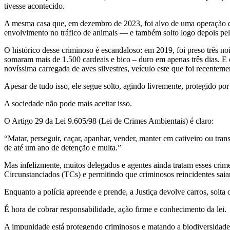
tivesse acontecido.
A mesma casa que, em dezembro de 2023, foi alvo de uma operação da 
envolvimento no tráfico de animais — e também solto logo depois pela
O histórico desse criminoso é escandaloso: em 2019, foi preso três n
somaram mais de 1.500 cardeais e bico – duro em apenas três dias. 
novíssima carregada de aves silvestres, veículo este que foi recentemen
Apesar de tudo isso, ele segue solto, agindo livremente, protegido por
A sociedade não pode mais aceitar isso.
O Artigo 29 da Lei 9.605/98 (Lei de Crimes Ambientais) é claro:
“Matar, perseguir, caçar, apanhar, vender, manter em cativeiro ou tran
de até um ano de detenção e multa.”
Mas infelizmente, muitos delegados e agentes ainda tratam esses crim
Circunstanciados (TCs) e permitindo que criminosos reincidentes sai
Enquanto a polícia apreende e prende, a Justiça devolve carros, solta c
É hora de cobrar responsabilidade, ação firme e conhecimento da lei.
A impunidade está protegendo criminosos e matando a biodiversidade 