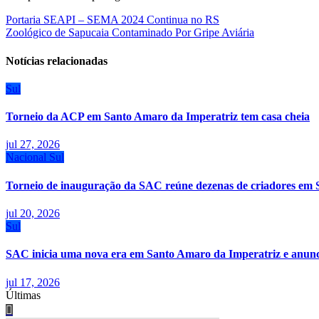
Navegação
Portaria SEAPI – SEMA 2024 Continua no RS
Zoológico de Sapucaia Contaminado Por Gripe Aviária
de
Post
Notícias relacionadas
Sul
Torneio da ACP em Santo Amaro da Imperatriz tem casa cheia
jul 27, 2026
Nacional
Sul
Torneio de inauguração da SAC reúne dezenas de criadores em 
jul 20, 2026
Sul
SAC inicia uma nova era em Santo Amaro da Imperatriz e anunci
jul 17, 2026
Últimas