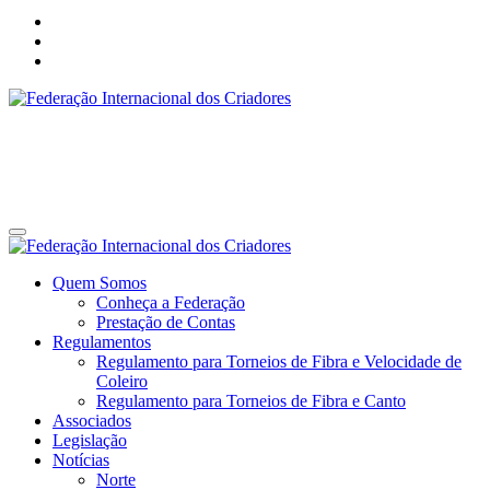
Federação Internacional dos Criadores
Site da Federação Internacional dos Criadores de Pássaros
Federação Internacional dos Criadores
Site da Federação Internacional dos Criadores de Pássaros
Quem Somos
Conheça a Federação
Prestação de Contas
Regulamentos
Regulamento para Torneios de Fibra e Velocidade de
Coleiro
Regulamento para Torneios de Fibra e Canto
Associados
Legislação
Notícias
Norte