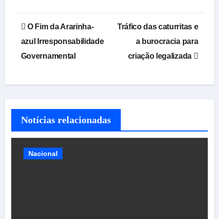
Navegação
O Fim da Ararinha-
Tráfico das caturritas e
de
azul Irresponsabilidade
a burocracia para
Governamental
criação legalizada
Post
Notícias relacionadas
Nacional