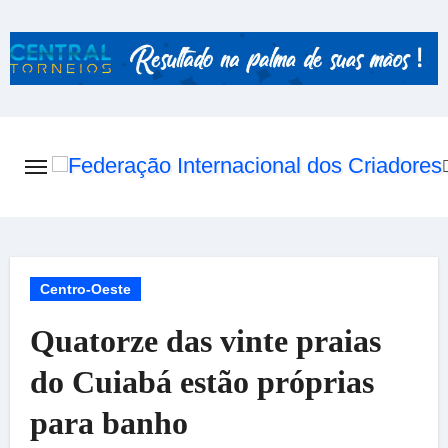
Skip
to
content
Centro-Oeste
Quatorze das vinte praias
do Cuiabá estão próprias
para banho