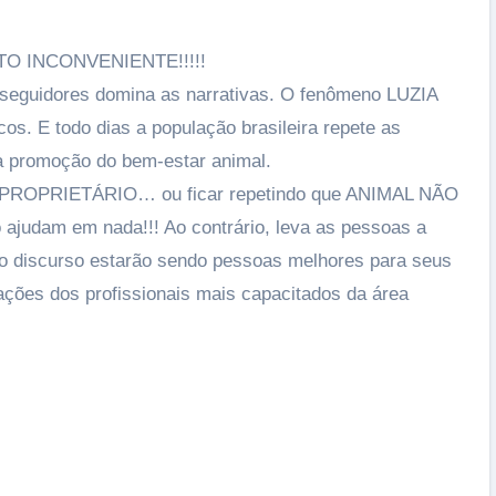
O INCONVENIENTE!!!!!
eguidores domina as narrativas. O fenômeno LUZIA
os. E todo dias a população brasileira repete as
 promoção do bem-estar animal.
e PROPRIETÁRIO… ou ficar repetindo que ANIMAL NÃO
 ajudam em nada!!! Ao contrário, leva as pessoas a
A importância da criação em ambiente
doméstico
o discurso estarão sendo pessoas melhores para seus
02/06/2026
ões dos profissionais mais capacitados da área