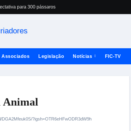
ctativa para 300 pássaros
 Imperatriz tem casa cheia
úne dezenas de criadores em Santo Amaro da Imperatriz
Amaro da Imperatriz e anuncia a maior temporada da sua histó
ente doméstico
Associados
Legislação
Notícias
FIC-TV
entro do sistema de TI
ica enfrentada pelos criadores no Espírito Santo
a Animal
-candidatura de Richard Rasmussen a deputado federal
s é preso com vasto material
/reel/DGA2Mfeuk0S/?igsh=OTR6eHFwODR3dW9h