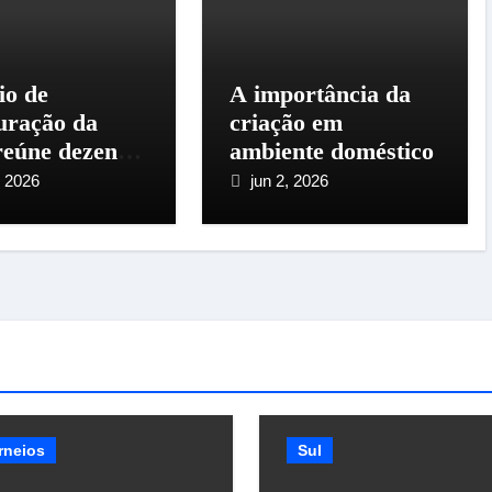
io de
A importância da
uração da
criação em
eúne dezenas
ambiente doméstico
iadores em
, 2026
jun 2, 2026
 Amaro da
atriz
rneios
Sul