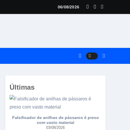
06/08/2026
ria
Últimas
Falsificador de anilhas de pássaros é preso
Torneio da 
com vasto material
03/08/2026