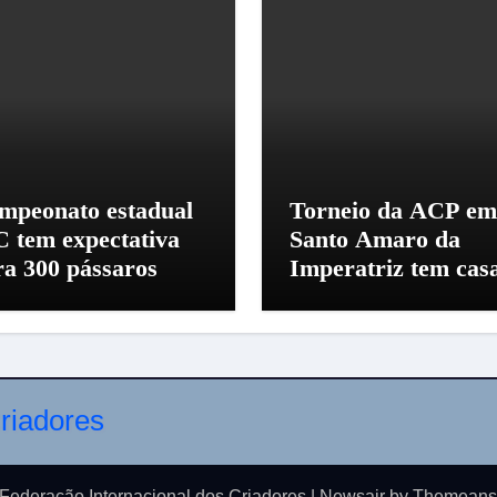
mpeonato estadual
Torneio da ACP em
C tem expectativa
Santo Amaro da
ra 300 pássaros
Imperatriz tem cas
cheia
Federação Internacional dos Criadores
|
Newsair
by
Themeans