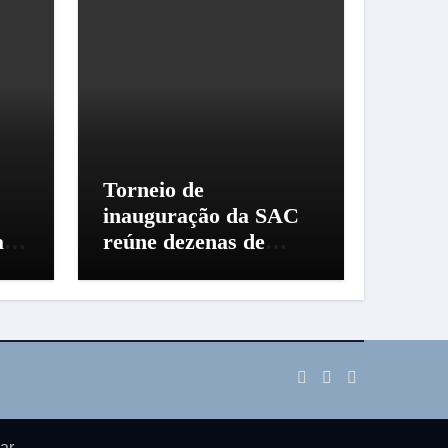
Torneio de
inauguração da SAC
a
reúne dezenas de
criadores em Santo
Amaro da Imperatriz
ar
.