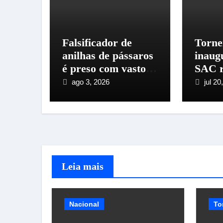
Falsificador de
Torne
anilhas de pássaros
inaug
é preso com vasto
SAC r
material
de cr
ago 3, 2026
jul 20
Santo
Imper
Leia mais
Nacional
To