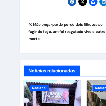
Navegação
Mãe onça-pardo perde dois filhotes ao
de
fugir do fogo, um foi resgatado vivo e outro
Post
morto
Notícias relacionadas
Nacional
Nacion