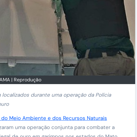
BAMA | Reprodução
m localizados durante uma operação da Polícia
ouro
iro do Meio Ambiente e dos Recursos Naturais
alizaram uma operação conjunta para combater a
ilegal de ouro em garimpos nos estados do Mato