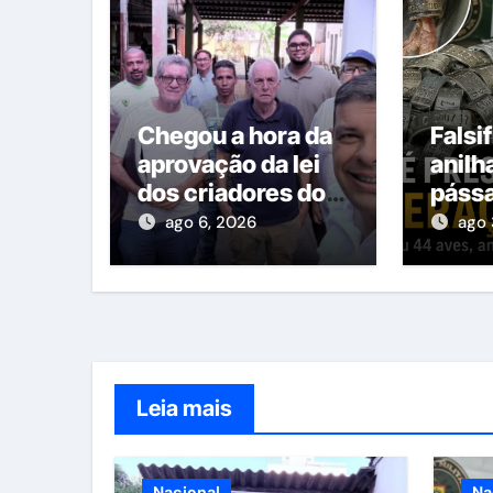
Chegou a hora da
Falsi
aprovação da lei
anilh
dos criadores do
pássa
Espírito Santo
com 
ago 6, 2026
ago 
mater
Leia mais
Nacional
Na