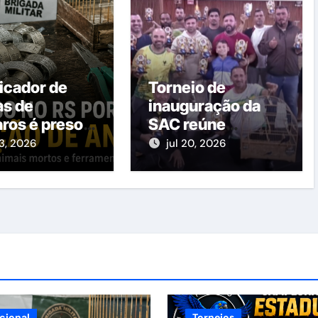
ficador de
Torneio de
as de
inauguração da
ros é preso
SAC reúne
vasto
dezenas de
3, 2026
jul 20, 2026
ial
criadores em
Santo Amaro da
Imperatriz
cional
Torneios