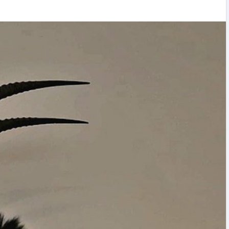
SAC inicia uma nova era em Santo Amaro 
Imperatriz e anuncia a maior temporada 
sua história
17/07/2026