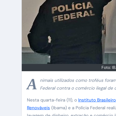
Foto: I
A
nimais utilizados como troféus fora
Federal contra o comércio ilegal de 
Nesta quarta-feira (11), o
Instituto Brasile
Renováveis
(Ibama) e a Polícia Federal re
lavagem de dinheiro, extração e comércio 