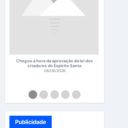
Falsificad
Chegou a hora da aprovação da lei dos
criadores do Espírito Santo
da
06/08/2026
da
Publicidade