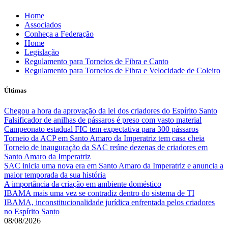
Skip
Home
to
Associados
content
Conheça a Federação
Home
Legislação
Regulamento para Torneios de Fibra e Canto
Regulamento para Torneios de Fibra e Velocidade de Coleiro
Últimas
Chegou a hora da aprovação da lei dos criadores do Espírito Santo
Falsificador de anilhas de pássaros é preso com vasto material
Campeonato estadual FIC tem expectativa para 300 pássaros
Torneio da ACP em Santo Amaro da Imperatriz tem casa cheia
Torneio de inauguração da SAC reúne dezenas de criadores em
Santo Amaro da Imperatriz
SAC inicia uma nova era em Santo Amaro da Imperatriz e anuncia a
maior temporada da sua história
A importância da criação em ambiente doméstico
IBAMA mais uma vez se contradiz dentro do sistema de TI
IBAMA, inconstitucionalidade jurídica enfrentada pelos criadores
no Espírito Santo
08/08/2026