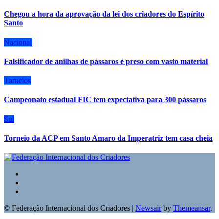
Chegou a hora da aprovação da lei dos criadores do Espírito
Santo
Nacional
Falsificador de anilhas de pássaros é preso com vasto material
Torneios
Campeonato estadual FIC tem expectativa para 300 pássaros
Sul
Torneio da ACP em Santo Amaro da Imperatriz tem casa cheia
© Federação Internacional dos Criadores
|
Newsair
by
Themeansar
.