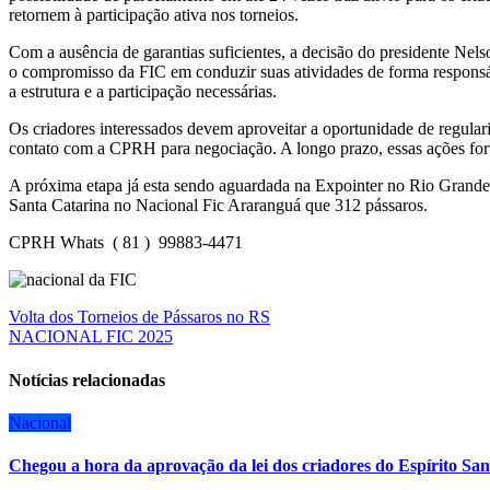
retornem à participação ativa nos torneios.
Com a ausência de garantias suficientes, a decisão do presidente Nel
o compromisso da FIC em conduzir suas atividades de forma responsáv
a estrutura e a participação necessárias.
Os criadores interessados devem aproveitar a oportunidade de regulari
contato com a CPRH para negociação. A longo prazo, essas ações for
A próxima etapa já esta sendo aguardada na Expointer no Rio Grande 
Santa Catarina no Nacional Fic Araranguá que 312 pássaros.
CPRH Whats ( 81 ) 99883-4471
Navegação
Volta dos Torneios de Pássaros no RS
NACIONAL FIC 2025
de
Post
Notícias relacionadas
Nacional
Chegou a hora da aprovação da lei dos criadores do Espírito San