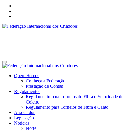
Federação Internacional dos Criadores
Site da Federação Internacional dos Criadores de Pássaros
Federação Internacional dos Criadores
Site da Federação Internacional dos Criadores de Pássaros
Quem Somos
Conheça a Federação
Prestação de Contas
Regulamentos
Regulamento para Torneios de Fibra e Velocidade de
Coleiro
Regulamento para Torneios de Fibra e Canto
Associados
Legislação
Notícias
Norte