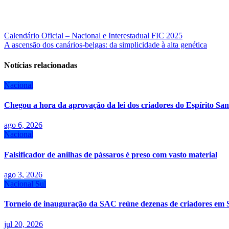
Navegação
Calendário Oficial – Nacional e Interestadual FIC 2025
A ascensão dos canários-belgas: da simplicidade à alta genética
de
Post
Notícias relacionadas
Nacional
Chegou a hora da aprovação da lei dos criadores do Espírito San
ago 6, 2026
Nacional
Falsificador de anilhas de pássaros é preso com vasto material
ago 3, 2026
Nacional
Sul
Torneio de inauguração da SAC reúne dezenas de criadores em 
jul 20, 2026