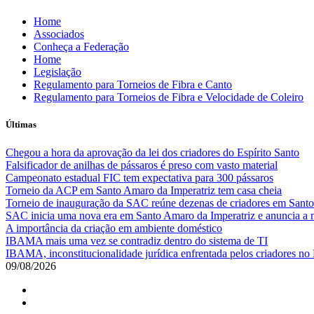
Skip
Home
to
Associados
content
Conheça a Federação
Home
Legislação
Regulamento para Torneios de Fibra e Canto
Regulamento para Torneios de Fibra e Velocidade de Coleiro
Últimas
Chegou a hora da aprovação da lei dos criadores do Espírito Santo
Falsificador de anilhas de pássaros é preso com vasto material
Campeonato estadual FIC tem expectativa para 300 pássaros
Torneio da ACP em Santo Amaro da Imperatriz tem casa cheia
Torneio de inauguração da SAC reúne dezenas de criadores em Santo
SAC inicia uma nova era em Santo Amaro da Imperatriz e anuncia a m
A importância da criação em ambiente doméstico
IBAMA mais uma vez se contradiz dentro do sistema de TI
IBAMA, inconstitucionalidade jurídica enfrentada pelos criadores no 
09/08/2026