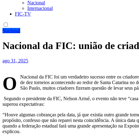
Nacional
Internacional
FIC-TV
Nacional
Nacional da FIC: união de criado
ago 31, 2025
O
Nacional da FIC foi um verdadeiro sucesso entre os criador
de dez torneios acontecendo ao redor de Santa Catarina no 
São Paulo, muitos criadores fizeram questão de levar seus pá
️ Segundo o presidente da FIC, Nelson Arrué, o evento não teve “casa
superou expectativas:
“Houve algumas cobranças pela data, já que existia outro grande tor
propósito, confesso que não reparei nesta coincidência. A única data 
quando a federação estadual fará uma grande apresentação na Expointer
explicou.