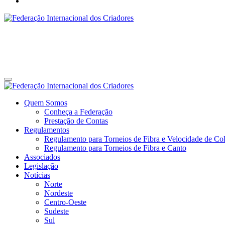
Federação Internacional dos Criadores
Site da Federação Internacional dos Criadores de Pássaros
Federação Internacional dos Criadores
Site da Federação Internacional dos Criadores de Pássaros
Quem Somos
Conheça a Federação
Prestação de Contas
Regulamentos
Regulamento para Torneios de Fibra e Velocidade de Col
Regulamento para Torneios de Fibra e Canto
Associados
Legislação
Notícias
Norte
Nordeste
Centro-Oeste
Sudeste
Sul