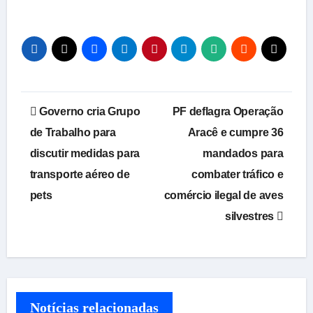
Navegação
Governo cria Grupo
PF deflagra Operação
de
de Trabalho para
Aracê e cumpre 36
discutir medidas para
mandados para
Post
transporte aéreo de
combater tráfico e
pets
comércio ilegal de aves
silvestres
Notícias relacionadas