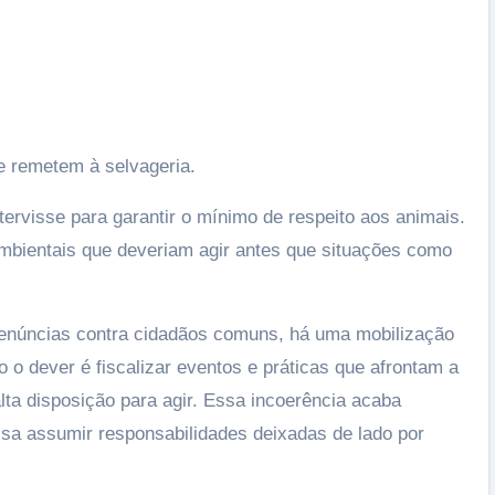
Imperatriz e anuncia a maior temporada d
sua história
17/07/2026
e remetem à selvageria.
tervisse para garantir o mínimo de respeito aos animais.
 ambientais que deveriam agir antes que situações como
 denúncias contra cidadãos comuns, há uma mobilização
 o dever é fiscalizar eventos e práticas que afrontam a
alta disposição para agir. Essa incoerência acaba
isa assumir responsabilidades deixadas de lado por