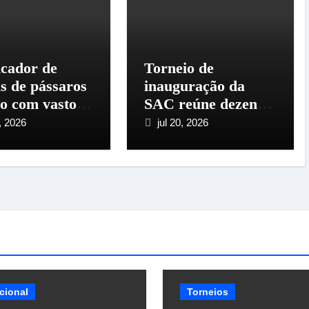
icador de
Torneio de
as de pássaros
inauguração da
so com vasto
SAC reúne dezenas
ial
de criadores em
, 2026
jul 20, 2026
Santo Amaro da
Imperatriz
cional
Torneios