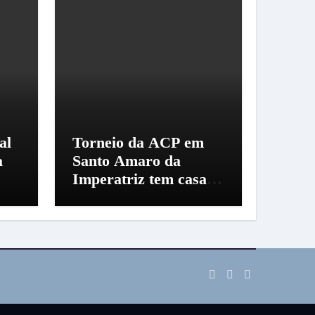
al
Torneio da ACP em
a
Santo Amaro da
Imperatriz tem casa
cheia