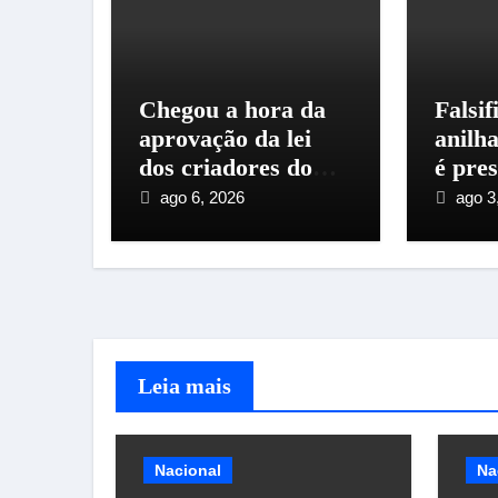
Chegou a hora da
Falsif
aprovação da lei
anilh
dos criadores do
é pre
Espírito Santo
mater
ago 6, 2026
ago 3
Leia mais
Nacional
Na