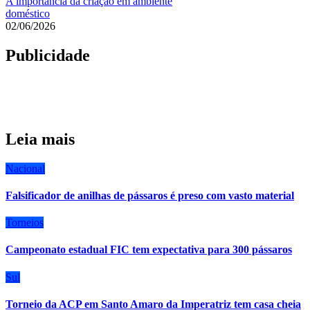
A importância da criação em ambiente
doméstico
02/06/2026
Publicidade
Leia mais
Nacional
Falsificador de anilhas de pássaros é preso com vasto material
Torneios
Campeonato estadual FIC tem expectativa para 300 pássaros
Sul
Torneio da ACP em Santo Amaro da Imperatriz tem casa cheia