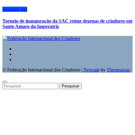
Nacional
Sul
Torneio de inauguração da SAC reúne dezenas de criadores em
Santo Amaro da Imperatriz
© Federação Internacional dos Criadores
|
Newsair
by
Themeansar
.
Pesquisar
por: