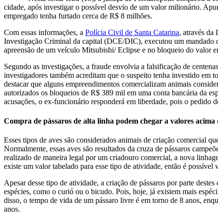
cidade, após investigar o possível desvio de um valor milionário. Apu
empregado tenha furtado cerca de R$ 8 milhões.
Com essas informações, a
Polícia Civil de Santa Catarina
, através da
Investigação Criminal da capital (DCE/DIC), executou um mandado d
apreensão de um veículo Mitsubishi/ Eclipse e no bloqueio do valor 
Segundo as investigações, a fraude envolvia a falsificação de centen
investigadores também acreditam que o suspeito tenha investido em t
destacar que alguns empreendimentos comercializam animais conside
autorizados os bloqueios de R$ 389 mil em uma conta bancária da es
acusações, o ex-funcionário responderá em liberdade, pois o pedido d
Compra de pássaros de alta linha podem chegar a valores acima 
Esses tipos de aves são considerados animais de criação comercial q
Normalmente, essas aves são resultados da cruza de pássaros campeõ
realizado de maneira legal por um criadouro comercial, a nova linha
existe um valor tabelado para esse tipo de atividade, então é possível
Apesar desse tipo de atividade, a criação de pássaros por parte destes
espécies, como o curió ou o bicudo. Pois, hoje, já existem mais espé
disso, o tempo de vida de um pássaro livre é em torno de 8 anos, en
anos.