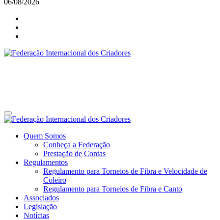
06/08/2026
Federação Internacional dos Criadores
Site da Federação Internacional dos Criadores de Pássaros
Federação Internacional dos Criadores
Site da Federação Internacional dos Criadores de Pássaros
Quem Somos
Conheça a Federação
Prestação de Contas
Regulamentos
Regulamento para Torneios de Fibra e Velocidade de
Coleiro
Regulamento para Torneios de Fibra e Canto
Associados
Legislação
Notícias