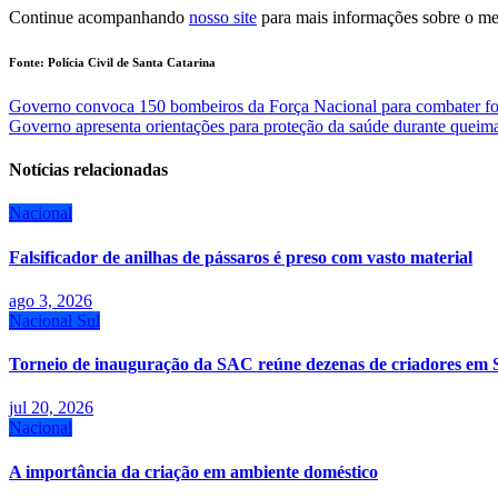
Continue acompanhando
nosso site
para mais informações sobre o me
Fonte: Polícia Civil de Santa Catarina
Navegação
Governo convoca 150 bombeiros da Força Nacional para combater f
Governo apresenta orientações para proteção da saúde durante queim
de
Post
Notícias relacionadas
Nacional
Falsificador de anilhas de pássaros é preso com vasto material
ago 3, 2026
Nacional
Sul
Torneio de inauguração da SAC reúne dezenas de criadores em 
jul 20, 2026
Nacional
A importância da criação em ambiente doméstico