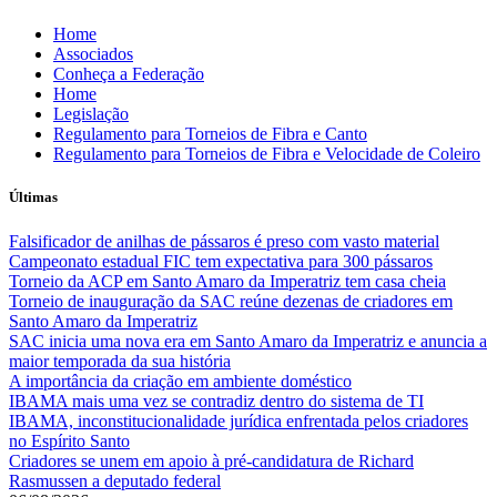
Skip
Home
to
Associados
content
Conheça a Federação
Home
Legislação
Regulamento para Torneios de Fibra e Canto
Regulamento para Torneios de Fibra e Velocidade de Coleiro
Últimas
Falsificador de anilhas de pássaros é preso com vasto material
Campeonato estadual FIC tem expectativa para 300 pássaros
Torneio da ACP em Santo Amaro da Imperatriz tem casa cheia
Torneio de inauguração da SAC reúne dezenas de criadores em
Santo Amaro da Imperatriz
SAC inicia uma nova era em Santo Amaro da Imperatriz e anuncia a
maior temporada da sua história
A importância da criação em ambiente doméstico
IBAMA mais uma vez se contradiz dentro do sistema de TI
IBAMA, inconstitucionalidade jurídica enfrentada pelos criadores
no Espírito Santo
Criadores se unem em apoio à pré-candidatura de Richard
Rasmussen a deputado federal