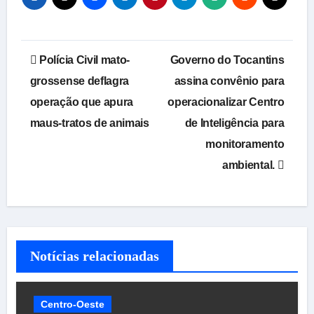
Navegação
Polícia Civil mato-
Governo do Tocantins
de
grossense deflagra
assina convênio para
operação que apura
operacionalizar Centro
Post
maus-tratos de animais
de Inteligência para
monitoramento
ambiental.
Notícias relacionadas
Centro-Oeste