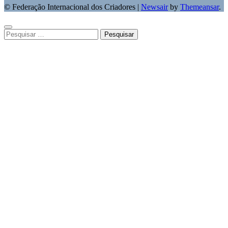
© Federação Internacional dos Criadores
|
Newsair
by
Themeansar
.
Pesquisar
por: