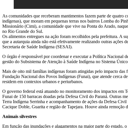
As comunidades que receberam mantimentos fazem parte de quatro co
indígenas), que moram em pequenas terras nos bairros Lomba do Pin
Missionário (Cimi), a comunidade que vive na Ponta do Arado, naquel
no Rio Grande do Sul.
Os alimentos entregues na ação foram recolhidos pela prefeitura. A s
que a autarquia ainda não está efetivamente realizando outras ações d
Secretaria de Saúde Indígena (SESAI).
O órgão é responsável por coordenar e executar a Política Nacional 
gestão do Subsistema de Atenção à Saúde Indígena no Sistema Únic
Mais de oito mil famílias indígenas foram atingidas pelo impacto das
Fundação Nacional dos Povos Indígenas (Funai), que atende cerca d
residem em contextos urbanos e periurbanos.
O governo federal está atuando no monitoramento dos impactos em Te
Funai de 150 barracas doadas pela Defesa Civil do Paraná. Outras med
Terra Indígena Serrinha e acompanhamento de ações da Defesa Civil 
Cacique Doble, Guarita e região de Tapejara. Houve ainda remoção 
Animais silvestres
Em função das inundações e alagamentos na maior parte do estado, o 