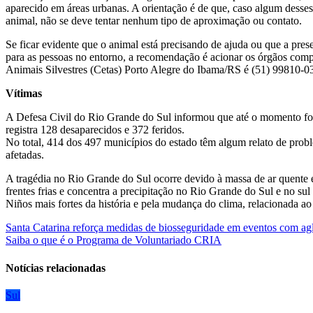
aparecido em áreas urbanas. A orientação é de que, caso algum desses
animal, não se deve tentar nenhum tipo de aproximação ou contato.
Se ficar evidente que o animal está precisando de ajuda ou que a prese
para as pessoas no entorno, a recomendação é acionar os órgãos comp
Animais Silvestres (Cetas) Porto Alegre do Ibama/RS é (51) 99810-0
Vítimas
A Defesa Civil do Rio Grande do Sul informou que até o momento for
registra 128 desaparecidos e 372 feridos.
No total, 414 dos 497 municípios do estado têm algum relato de prob
afetadas.
A tragédia no Rio Grande do Sul ocorre devido à massa de ar quente 
frentes frias e concentra a precipitação no Rio Grande do Sul e no su
Niños mais fortes da história e pela mudança do clima, relacionada a
Navegação
Santa Catarina reforça medidas de biosseguridade em eventos com a
Saiba o que é o Programa de Voluntariado CRIA
de
Post
Notícias relacionadas
Sul