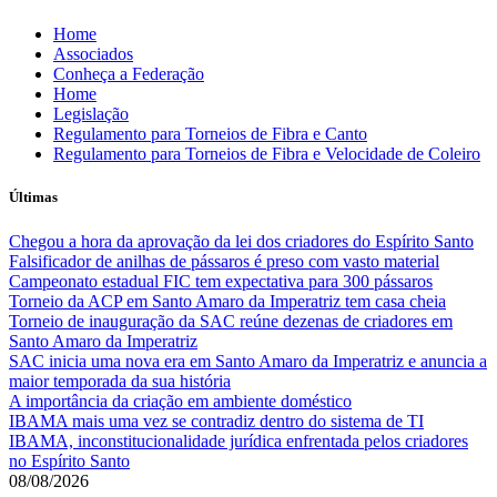
Skip
Home
to
Associados
content
Conheça a Federação
Home
Legislação
Regulamento para Torneios de Fibra e Canto
Regulamento para Torneios de Fibra e Velocidade de Coleiro
Últimas
Chegou a hora da aprovação da lei dos criadores do Espírito Santo
Falsificador de anilhas de pássaros é preso com vasto material
Campeonato estadual FIC tem expectativa para 300 pássaros
Torneio da ACP em Santo Amaro da Imperatriz tem casa cheia
Torneio de inauguração da SAC reúne dezenas de criadores em
Santo Amaro da Imperatriz
SAC inicia uma nova era em Santo Amaro da Imperatriz e anuncia a
maior temporada da sua história
A importância da criação em ambiente doméstico
IBAMA mais uma vez se contradiz dentro do sistema de TI
IBAMA, inconstitucionalidade jurídica enfrentada pelos criadores
no Espírito Santo
08/08/2026