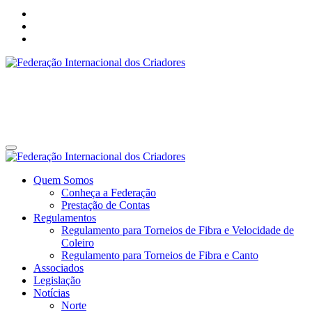
Federação Internacional dos Criadores
Site da Federação Internacional dos Criadores de Pássaros
Federação Internacional dos Criadores
Site da Federação Internacional dos Criadores de Pássaros
Quem Somos
Conheça a Federação
Prestação de Contas
Regulamentos
Regulamento para Torneios de Fibra e Velocidade de
Coleiro
Regulamento para Torneios de Fibra e Canto
Associados
Legislação
Notícias
Norte