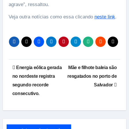
agrave”, ressaltou.
Veja outra notícias como essa clicando
neste link
.
Navegação
Energia eólica gerada
Mãe e filhote baleia são
de
no nordeste registra
resgatados no porto de
segundo recorde
Salvador
Post
consecutivo.