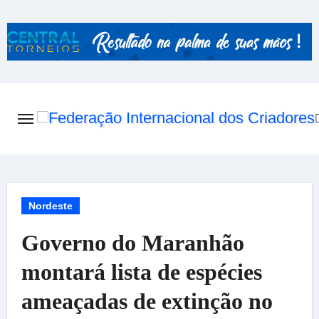
Skip
to
content
Nordeste
Governo do Maranhão
montará lista de espécies
ameaçadas de extinção no