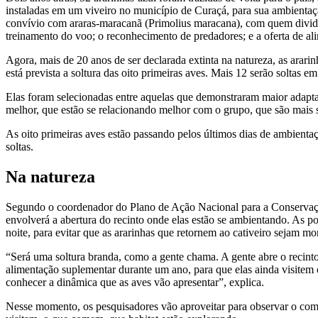
instaladas em um viveiro no município de Curaçá, para sua ambienta
convívio com araras-maracanã (Primolius maracana), com quem dividia
treinamento do voo; o reconhecimento de predadores; e a oferta de al
Agora, mais de 20 anos de ser declarada extinta na natureza, as ararinh
está prevista a soltura das oito primeiras aves. Mais 12 serão soltas 
Elas foram selecionadas entre aquelas que demonstraram maior adapta
melhor, que estão se relacionando melhor com o grupo, que são mais s
As oito primeiras aves estão passando pelos últimos dias de ambienta
soltas.
Na natureza
Segundo o coordenador do Plano de Ação Nacional para a Conservaçã
envolverá a abertura do recinto onde elas estão se ambientando. As po
noite, para evitar que as ararinhas que retornem ao cativeiro sejam mo
“Será uma soltura branda, como a gente chama. A gente abre o recinto
alimentação suplementar durante um ano, para que elas ainda visitem o
conhecer a dinâmica que as aves vão apresentar”, explica.
Nesse momento, os pesquisadores vão aproveitar para observar o comp