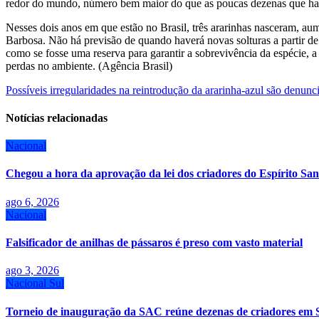
redor do mundo, número bem maior do que as poucas dezenas que ha
Nesses dois anos em que estão no Brasil, três ararinhas nasceram, a
Barbosa. Não há previsão de quando haverá novas solturas a partir de 
como se fosse uma reserva para garantir a sobrevivência da espécie, a
perdas no ambiente. (Agência Brasil)
Navegação
Possíveis irregularidades na reintrodução da ararinha-azul são denunc
de
Notícias relacionadas
Post
Nacional
Chegou a hora da aprovação da lei dos criadores do Espírito San
ago 6, 2026
Nacional
Falsificador de anilhas de pássaros é preso com vasto material
ago 3, 2026
Nacional
Sul
Torneio de inauguração da SAC reúne dezenas de criadores em 