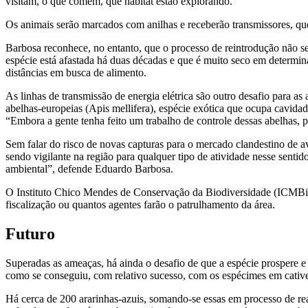
visitam, o que comem, que habitat estão explorando.
Os animais serão marcados com anilhas e receberão transmissores, qu
Barbosa reconhece, no entanto, que o processo de reintrodução não ser
espécie está afastada há duas décadas e que é muito seco em determin
distâncias em busca de alimento.
As linhas de transmissão de energia elétrica são outro desafio para a
abelhas-europeias (Apis mellifera), espécie exótica que ocupa cavidade
“Embora a gente tenha feito um trabalho de controle dessas abelhas, 
Sem falar do risco de novas capturas para o mercado clandestino de a
sendo vigilante na região para qualquer tipo de atividade nesse sentid
ambiental”, defende Eduardo Barbosa.
O Instituto Chico Mendes de Conservação da Biodiversidade (ICMBi
fiscalização ou quantos agentes farão o patrulhamento da área.
Futuro
Superadas as ameaças, há ainda o desafio de que a espécie prospere 
como se conseguiu, com relativo sucesso, com os espécimes em cative
Há cerca de 200 ararinhas-azuis, somando-se essas em processo de rea