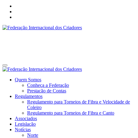
Federação Internacional dos Criadores
Site da Federação Internacional dos Criadores de Pássaros
Federação Internacional dos Criadores
Site da Federação Internacional dos Criadores de Pássaros
Quem Somos
Conheça a Federação
Prestação de Contas
Regulamentos
Regulamento para Torneios de Fibra e Velocidade de
Coleiro
Regulamento para Torneios de Fibra e Canto
Associados
Legislação
Notícias
Norte