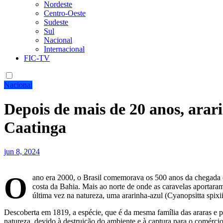
Nordeste
Centro-Oeste
Sudeste
Sul
Nacional
Internacional
FIC-TV
Nacional
Depois de mais de 20 anos, arari
Caatinga
jun 8, 2024
O
ano era 2000, o Brasil comemorava os 500 anos da chegada d
costa da Bahia. Mais ao norte de onde as caravelas aportaram
última vez na natureza, uma ararinha-azul (Cyanopsitta spixi
Descoberta em 1819, a espécie, que é da mesma família das araras e 
natureza, devido à destruição do ambiente e à captura para o comércio 