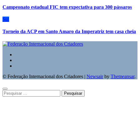
Campeonato estadual FIC tem expectativa para 300 pássaros
Sul
Torneio da ACP em Santo Amaro da Imperatriz tem casa cheia
© Federação Internacional dos Criadores
|
Newsair
by
Themeansar
.
Pesquisar
por: