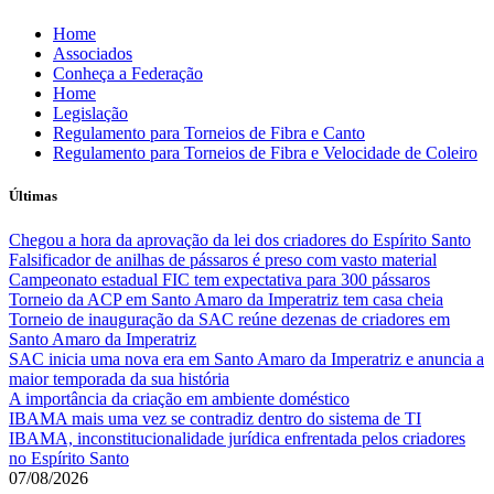
Skip
Home
to
Associados
content
Conheça a Federação
Home
Legislação
Regulamento para Torneios de Fibra e Canto
Regulamento para Torneios de Fibra e Velocidade de Coleiro
Últimas
Chegou a hora da aprovação da lei dos criadores do Espírito Santo
Falsificador de anilhas de pássaros é preso com vasto material
Campeonato estadual FIC tem expectativa para 300 pássaros
Torneio da ACP em Santo Amaro da Imperatriz tem casa cheia
Torneio de inauguração da SAC reúne dezenas de criadores em
Santo Amaro da Imperatriz
SAC inicia uma nova era em Santo Amaro da Imperatriz e anuncia a
maior temporada da sua história
A importância da criação em ambiente doméstico
IBAMA mais uma vez se contradiz dentro do sistema de TI
IBAMA, inconstitucionalidade jurídica enfrentada pelos criadores
no Espírito Santo
07/08/2026