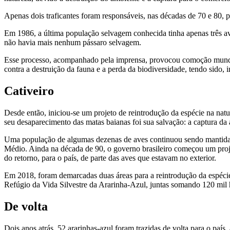
Apenas dois traficantes foram responsáveis, nas décadas de 70 e 80, po
Em 1986, a última população selvagem conhecida tinha apenas três 
não havia mais nenhum pássaro selvagem.
Esse processo, acompanhado pela imprensa, provocou comoção mundia
contra a destruição da fauna e a perda da biodiversidade, tendo sido,
Cativeiro
Desde então, iniciou-se um projeto de reintrodução da espécie na nat
seu desaparecimento das matas baianas foi sua salvação: a captura da
Uma população de algumas dezenas de aves continuou sendo mantida e
Médio. Ainda na década de 90, o governo brasileiro começou um proj
do retorno, para o país, de parte das aves que estavam no exterior.
Em 2018, foram demarcadas duas áreas para a reintrodução da espéci
Refúgio da Vida Silvestre da Ararinha-Azul, juntas somando 120 mil 
De volta
Dois anos atrás, 52 ararinhas-azul foram trazidas de volta para o paí