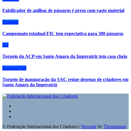
Falsificador de anilhas de pássaros é preso com vasto material
Torneios
Campeonato estadual FIC tem expectativa para 300 pássaros
Sul
Torneio da ACP em Santo Amaro da Imperatriz tem casa cheia
Nacional
Sul
Torneio de inauguração da SAC reúne dezenas de criadores em
Santo Amaro da Imperatriz
© Federação Internacional dos Criadores
|
Newsair
by
Themeansar
.