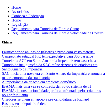
Skip
Home
to
Associados
content
Conheça a Federação
Home
Legislação
Regulamento para Torneios de Fibra e Canto
Regulamento para Torneios de Fibra e Velocidade de Coleiro
Últimas
Falsificador de anilhas de pássaros é preso com vasto material
Campeonato estadual FIC tem expectativa para 300 pássaros
Torneio da ACP em Santo Amaro da Imperatriz tem casa cheia
Torneio de inauguração da SAC reúne dezenas de criadores em
Santo Amaro da Imperatriz
SAC inicia uma nova era em Santo Amaro da Imperatriz e anuncia a
maior temporada da sua história
A importância da criação em ambiente doméstico
IBAMA mais uma vez se contradiz dentro do sistema de TI
IBAMA, inconstitucionalidade jurídica enfrentada pelos criadores
no Espírito Santo
Criadores se unem em apoio à pré-candidatura de Richard
Rasmussen a deputado federal