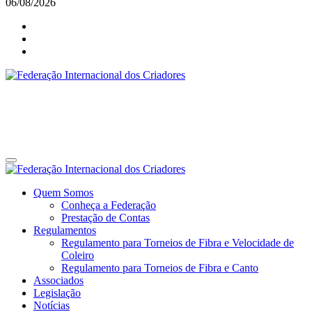
06/08/2026
Federação Internacional dos Criadores
Site da Federação Internacional dos Criadores de Pássaros
Federação Internacional dos Criadores
Site da Federação Internacional dos Criadores de Pássaros
Quem Somos
Conheça a Federação
Prestação de Contas
Regulamentos
Regulamento para Torneios de Fibra e Velocidade de
Coleiro
Regulamento para Torneios de Fibra e Canto
Associados
Legislação
Notícias