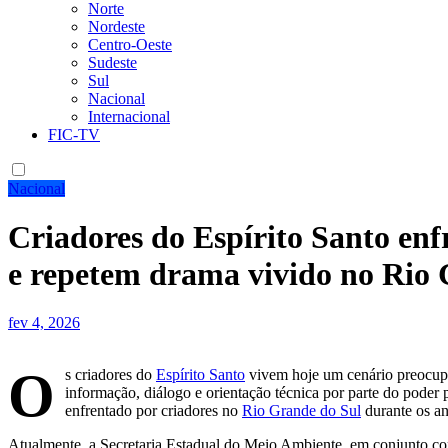
Norte
Nordeste
Centro-Oeste
Sudeste
Sul
Nacional
Internacional
FIC-TV
Nacional
Criadores do Espírito Santo enf
e repetem drama vivido no Rio 
fev 4, 2026
O
s criadores do
Espírito Santo
vivem hoje um cenário preocupan
informação, diálogo e orientação técnica por parte do poder 
enfrentado por criadores no
Rio Grande do Sul
durante os a
Atualmente, a Secretaria Estadual do Meio Ambiente, em conjunto co