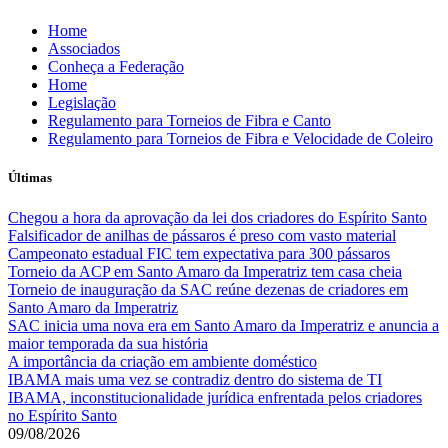
Skip
Home
to
Associados
content
Conheça a Federação
Home
Legislação
Regulamento para Torneios de Fibra e Canto
Regulamento para Torneios de Fibra e Velocidade de Coleiro
Últimas
Chegou a hora da aprovação da lei dos criadores do Espírito Santo
Falsificador de anilhas de pássaros é preso com vasto material
Campeonato estadual FIC tem expectativa para 300 pássaros
Torneio da ACP em Santo Amaro da Imperatriz tem casa cheia
Torneio de inauguração da SAC reúne dezenas de criadores em
Santo Amaro da Imperatriz
SAC inicia uma nova era em Santo Amaro da Imperatriz e anuncia a
maior temporada da sua história
A importância da criação em ambiente doméstico
IBAMA mais uma vez se contradiz dentro do sistema de TI
IBAMA, inconstitucionalidade jurídica enfrentada pelos criadores
no Espírito Santo
09/08/2026