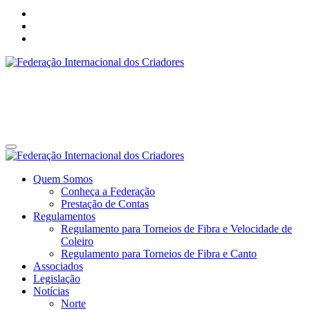
Federação Internacional dos Criadores
Site da Federação Internacional dos Criadores de Pássaros
Federação Internacional dos Criadores
Site da Federação Internacional dos Criadores de Pássaros
Quem Somos
Conheça a Federação
Prestação de Contas
Regulamentos
Regulamento para Torneios de Fibra e Velocidade de
Coleiro
Regulamento para Torneios de Fibra e Canto
Associados
Legislação
Notícias
Norte