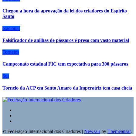
Chegou a hora da aprovação da lei dos criadores do Espírito
Santo
Nacional
Falsificador de anilhas de pássaros é preso com vasto material
Torneios
Campeonato estadual FIC tem expectativa para 300 pássaros
Sul
Torneio da ACP em Santo Amaro da Imperatriz tem casa cheia
© Federação Internacional dos Criadores
|
Newsair
by
Themeansar
.