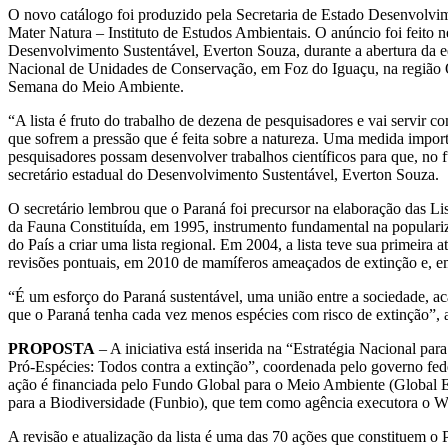
O novo catálogo foi produzido pela Secretaria de Estado Desenvolvime
Mater Natura – Instituto de Estudos Ambientais. O anúncio foi feito ne
Desenvolvimento Sustentável, Everton Souza, durante a abertura da
Nacional de Unidades de Conservação, em Foz do Iguaçu, na região Oe
Semana do Meio Ambiente.
“A lista é fruto do trabalho de dezena de pesquisadores e vai servir 
que sofrem a pressão que é feita sobre a natureza. Uma medida impo
pesquisadores possam desenvolver trabalhos científicos para que, no f
secretário estadual do Desenvolvimento Sustentável, Everton Souza.
O secretário lembrou que o Paraná foi precursor na elaboração das L
da Fauna Constituída, em 1995, instrumento fundamental na populari
do País a criar uma lista regional. Em 2004, a lista teve sua primeira 
revisões pontuais, em 2010 de mamíferos ameaçados de extinção e, em
“É um esforço do Paraná sustentável, uma união entre a sociedade, ac
que o Paraná tenha cada vez menos espécies com risco de extinção”,
PROPOSTA
– A iniciativa está inserida na “Estratégia Nacional 
Pró-Espécies: Todos contra a extinção”, coordenada pelo governo f
ação é financiada pelo Fundo Global para o Meio Ambiente (Global E
para a Biodiversidade (Funbio), que tem como agência executora o 
A revisão e atualização da lista é uma das 70 ações que constituem o