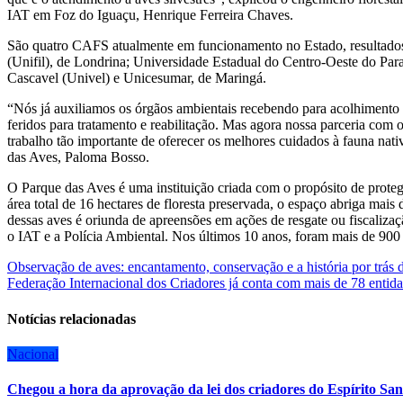
IAT em Foz do Iguaçu, Henrique Ferreira Chaves.
São quatro CAFS atualmente em funcionamento no Estado, resultados 
(Unifil), de Londrina; Universidade Estadual do Centro-Oeste do Par
Cascavel (Univel) e Unicesumar, de Maringá.
“Nós já auxiliamos os órgãos ambientais recebendo para acolhimento 
feridos para tratamento e reabilitação. Mas agora nossa parceria com 
trabalho tão importante de oferecer os melhores cuidados à fauna nati
das Aves, Paloma Bosso.
O Parque das Aves é uma instituição criada com o propósito de proteg
área total de 16 hectares de floresta preservada, o espaço abriga mais
dessas aves é oriunda de apreensões em ações de resgate ou fiscaliz
o IAT e a Polícia Ambiental. Nos últimos 10 anos, foram mais de 900
Navegação
Observação de aves: encantamento, conservação e a história por trás 
Federação Internacional dos Criadores já conta com mais de 78 entida
de
Post
Notícias relacionadas
Nacional
Chegou a hora da aprovação da lei dos criadores do Espírito San