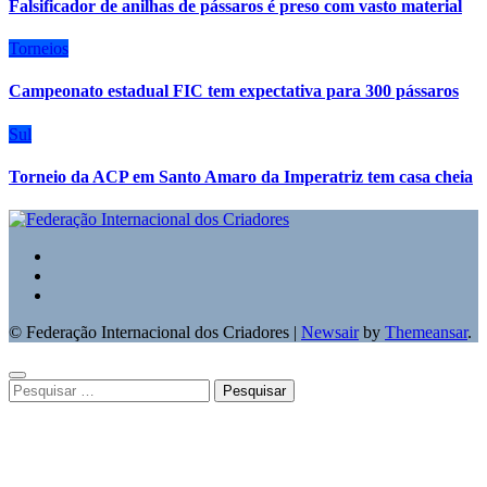
Falsificador de anilhas de pássaros é preso com vasto material
Torneios
Campeonato estadual FIC tem expectativa para 300 pássaros
Sul
Torneio da ACP em Santo Amaro da Imperatriz tem casa cheia
© Federação Internacional dos Criadores
|
Newsair
by
Themeansar
.
Pesquisar
por: