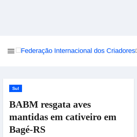
Skip
to
content
Sul
BABM resgata aves
mantidas em cativeiro em
Bagé-RS