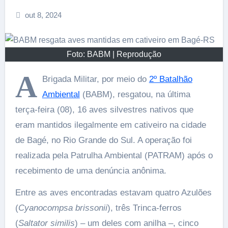
out 8, 2024
Foto: BABM | Reprodução
A
Brigada Militar, por meio do
2º Batalhão
Ambiental
(BABM), resgatou, na última
terça-feira (08), 16 aves silvestres nativos que
eram mantidos ilegalmente em cativeiro na cidade
de Bagé, no Rio Grande do Sul. A operação foi
realizada pela Patrulha Ambiental (PATRAM) após o
recebimento de uma denúncia anônima.
Entre as aves encontradas estavam quatro Azulões
(
Cyanocompsa brissonii
), três Trinca-ferros
(
Saltator similis
) – um deles com anilha –, cinco