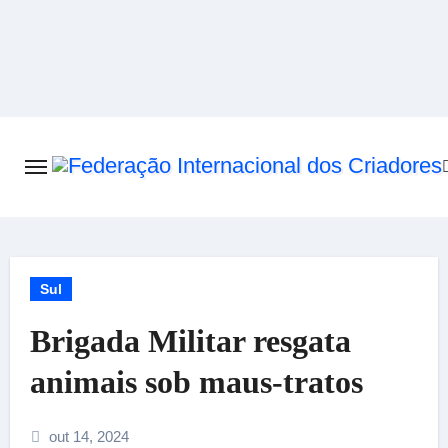
Skip
to
content
Sul
Brigada Militar resgata
animais sob maus-tratos
out 14, 2024