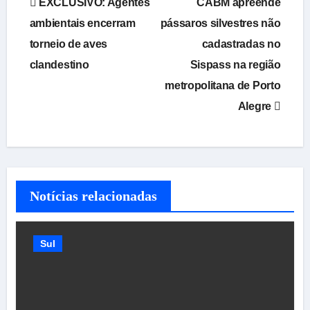
EXCLUSIVO: Agentes
CABM apreende
de
ambientais encerram
pássaros silvestres não
torneio de aves
cadastradas no
Post
clandestino
Sispass na região
metropolitana de Porto
Alegre
Notícias relacionadas
Sul