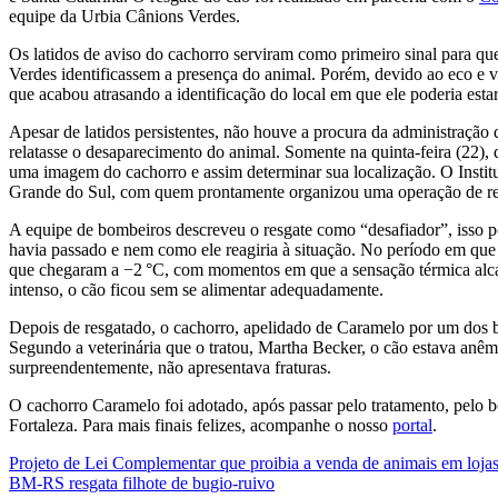
equipe da Urbia Cânions Verdes.
Os latidos de aviso do cachorro serviram como primeiro sinal para qu
Verdes identificassem a presença do animal. Porém, devido ao eco e ven
que acabou atrasando a identificação do local em que ele poderia estar
Apesar de latidos persistentes, não houve a procura da administração 
relatasse o desaparecimento do animal. Somente na quinta-feira (22),
uma imagem do cachorro e assim determinar sua localização. O Inst
Grande do Sul, com quem prontamente organizou uma operação de res
A equipe de bombeiros descreveu o resgate como “desafiador”, isso p
havia passado e nem como ele reagiria à situação. No período em que 
que chegaram a −2 °C, com momentos em que a sensação térmica alca
intenso, o cão ficou sem se alimentar adequadamente.
Depois de resgatado, o cachorro, apelidado de Caramelo por um dos b
Segundo a veterinária que o tratou, Martha Becker, o cão estava anê
surpreendentemente, não apresentava fraturas.
O cachorro Caramelo foi adotado, após passar pelo tratamento, pelo 
Fortaleza. Para mais finais felizes, acompanhe o nosso
portal
.
Navegação
Projeto de Lei Complementar que proibia a venda de animais em lojas
BM-RS resgata filhote de bugio-ruivo
de