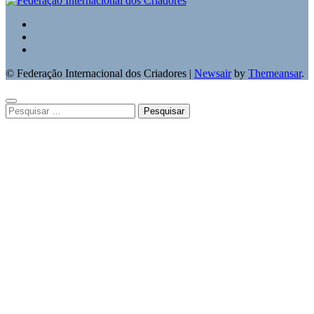
© Federação Internacional dos Criadores
|
Newsair
by
Themeansar
.
Pesquisar
por: