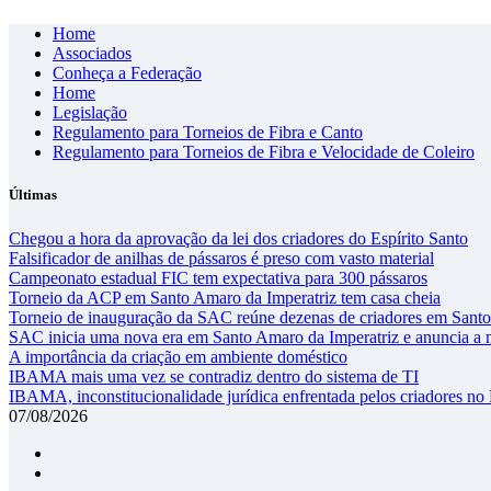
Skip
Home
to
Associados
content
Conheça a Federação
Home
Legislação
Regulamento para Torneios de Fibra e Canto
Regulamento para Torneios de Fibra e Velocidade de Coleiro
Últimas
Chegou a hora da aprovação da lei dos criadores do Espírito Santo
Falsificador de anilhas de pássaros é preso com vasto material
Campeonato estadual FIC tem expectativa para 300 pássaros
Torneio da ACP em Santo Amaro da Imperatriz tem casa cheia
Torneio de inauguração da SAC reúne dezenas de criadores em Santo
SAC inicia uma nova era em Santo Amaro da Imperatriz e anuncia a m
A importância da criação em ambiente doméstico
IBAMA mais uma vez se contradiz dentro do sistema de TI
IBAMA, inconstitucionalidade jurídica enfrentada pelos criadores no 
07/08/2026