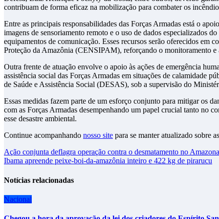
contribuam de forma eficaz na mobilização para combater os incêndio
Entre as principais responsabilidades das Forças Armadas está o apoio
imagens de sensoriamento remoto e o uso de dados especializados do 
equipamentos de comunicação. Esses recursos serão oferecidos em c
Proteção da Amazônia (CENSIPAM), reforçando o monitoramento e a r
Outra frente de atuação envolve o apoio às ações de emergência human
assistência social das Forças Armadas em situações de calamidade púb
de Saúde e Assistência Social (DESAS), sob a supervisão do Ministér
Essas medidas fazem parte de um esforço conjunto para mitigar os da
com as Forças Armadas desempenhando um papel crucial tanto no com
esse desastre ambiental.
Continue acompanhando
nosso site
para se manter atualizado sobre as
Navegação
Ação conjunta deflagra operação contra o desmatamento no Amazon
Ibama apreende peixe-boi-da-amazônia inteiro e 422 kg de pirarucu
de
Post
Notícias relacionadas
Nacional
Chegou a hora da aprovação da lei dos criadores do Espírito San