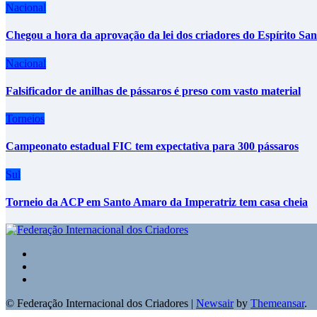
Nacional
Chegou a hora da aprovação da lei dos criadores do Espírito San
Nacional
Falsificador de anilhas de pássaros é preso com vasto material
Torneios
Campeonato estadual FIC tem expectativa para 300 pássaros
Sul
Torneio da ACP em Santo Amaro da Imperatriz tem casa cheia
© Federação Internacional dos Criadores
|
Newsair
by
Themeansar
.