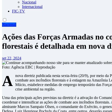
Nacional
Internacional
FIC-TV
Nacional
Ações das Forças Armadas no c
florestais é detalhada em nova d
set 22, 2024
Foto: Agência EBC | Reprodução
A
nova diretriz publicada nesta sexta-feira (20/9), por meio da
combate aos incêndios florestais e à estiagem na Amazônia L
Múcio, estabelece medidas de emprego temporário das Forças 
crise ambiental na região.
Uma das principais ações previstas na diretriz é a ativação do Coma
coordenar e intensificar as ações de combate aos incêndios florestais
almirante Marcos Sampaio Olsen, o comandante do Exército, o general
Defesa, Luiz Henrique Pochyly da Costa, entre outros, deverão garant