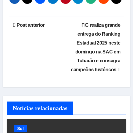
Navegação
Post anterior
FIC realiza grande
de
entrega do Ranking
Estadual 2025 neste
Post
domingo na SAC em
Tubarão e consagra
campeões históricos
Notícias relacionadas
Sul