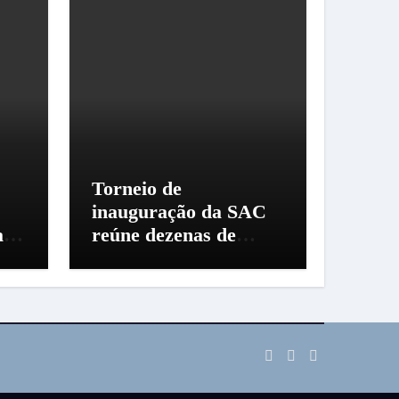
Torneio de
inauguração da SAC
a
reúne dezenas de
criadores em Santo
Amaro da Imperatriz