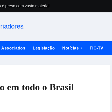
s é preso com vasto material
Campeonato esta
Associados
Legislação
Notícias
FIC-TV
o em todo o Brasil