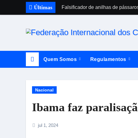
Skip
Últimas
Falsificador de anilhas de pássaro
to
content
Quem Somos
Regulamentos
Nacional
Ibama faz paralisaçã
jul 1, 2024