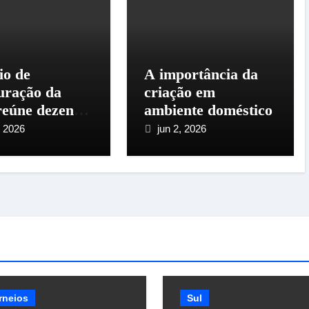
io de
A importância da
uração da
criação em
eúne dezenas
ambiente doméstico
iadores em
, 2026
jun 2, 2026
 Amaro da
atriz
rneios
Sul