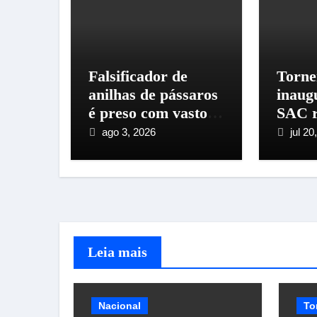
Falsificador de
Torne
anilhas de pássaros
inaug
é preso com vasto
SAC r
material
de cr
ago 3, 2026
jul 20
Santo
Imper
Leia mais
Nacional
To