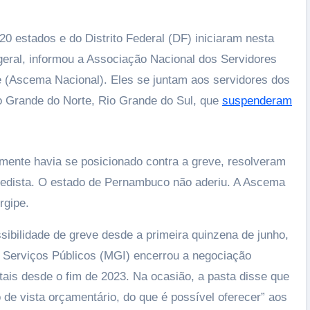
20 estados e do Distrito Federal (DF) iniciaram nesta
geral, informou a Associação Nacional dos Servidores
e (Ascema Nacional). Eles se juntam aos servidores dos
io Grande do Norte, Rio Grande do Sul, que
suspenderam
A importância da criação em ambiente
doméstico
lmente havia se posicionado contra a greve, resolveram
02/06/2026
aredista. O estado de Pernambuco não aderiu. A Ascema
rgipe.
sibilidade de greve desde a primeira quinzena de junho,
 Serviços Públicos (MGI) encerrou a negociação
tais desde o fim de 2023. Na ocasião, a pasta disse que
 de vista orçamentário, do que é possível oferecer” aos