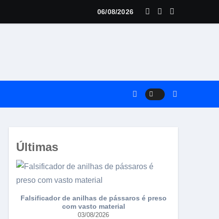
dual FIC tem expectativa para 300 pássaros
06/08/2026
Últimas
Falsificador de anilhas de pássaros é preso
Torneio da 
com vasto material
03/08/2026