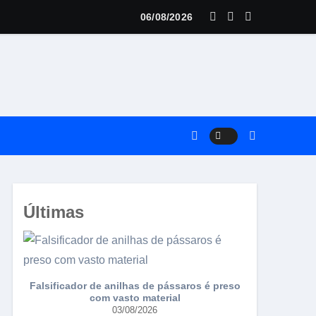
dual FIC tem expectativa para 300 pássaros
06/08/2026
Últimas
Falsificador de anilhas de pássaros é preso
Torneio da 
com vasto material
03/08/2026