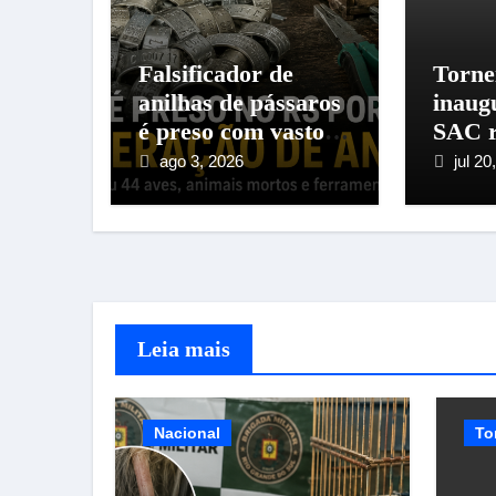
Falsificador de
Torne
anilhas de pássaros
inaug
é preso com vasto
SAC r
material
de cr
ago 3, 2026
jul 20
Santo
Imper
Leia mais
Nacional
To