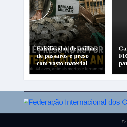
Falsificador de anilhas
Ca
de pássaros é preso
FI
com vasto material
pa
© 