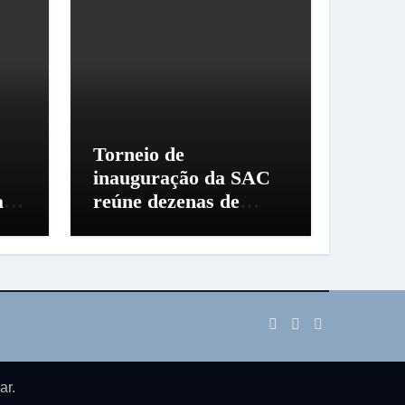
Torneio de
inauguração da SAC
a
reúne dezenas de
criadores em Santo
Amaro da Imperatriz
ar
.