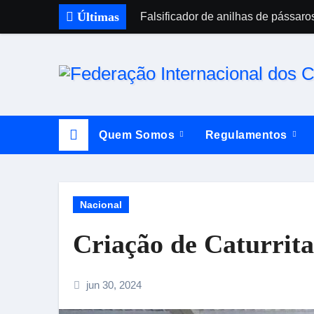
Skip
Últimas
Falsificador de anilhas de pássaro
to
content
Quem Somos
Regulamentos
Nacional
Criação de Caturrita
jun 30, 2024