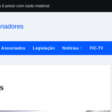
s é preso com vasto material
Campeonato esta
Associados
Legislação
Notícias
FIC-TV
s