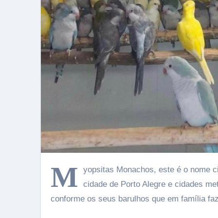
M
yopsitas Monachos, este é o nome ci
cidade de Porto Alegre e cidades me
conforme os seus barulhos que em família fa