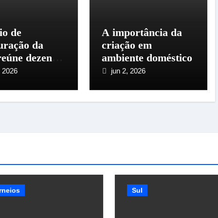
io de
A importância da
uração da
criação em
eúne dezenas
ambiente doméstico
iadores em
, 2026
jun 2, 2026
 Amaro da
atriz
rneios
Sul