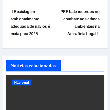
Navegação
Reciclagem
PRF bate recordes no
de
ambientalmente
combate aos crimes
adequada de navios é
ambientais na
Post
meta para 2025
Amazônia Legal
Notícias relacionadas
Nacional