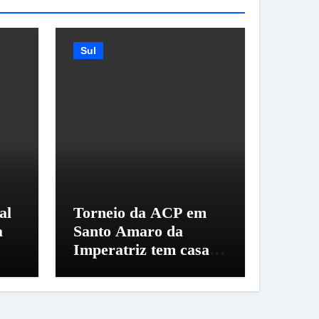
Sul
al
Torneio da ACP em
a
Santo Amaro da
Imperatriz tem casa
cheia