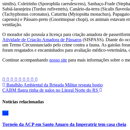
similis), Coleirinho (Sporophila caerulescens), Sanhaço-Frade (Step
Sabiá-laranjeira (Turdus rufiventris), Canário-da-terra (Sicalis flaveo
(Tachyphonus coronatus), Caturrita (Myiopsitta monachus), Papagaio-
capensis) e Pássaro-preto (Gnorimopsar chopi), os animais estavam e
ventilação.
O morador não possuía a licença para criação amadora de passeriform
Atividade de Criação Amadora de Pássaros
(SISPASS). Diante do ocor
um Termo Circunstanciado pelo crime contra a fauna. As gaiolas fora
foram resgatados e encaminhados para avaliação médico-veterinária, co
Continue acompanhando
nosso site
para mais informações sobre o me
Navegação
Batalhão Ambiental da Brigada Militar resgata bugio
CABM flagra rinha de galos no Litoral Norte do RS
de
Post
Notícias relacionadas
Sul
Torneio da ACP em Santo Amaro da Imperatriz tem casa cheia