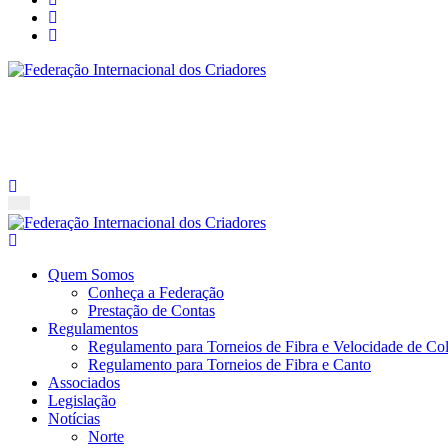
Federação Internacional dos Criadores
Site da Federação Internacional dos Criadores de Pássaros
Federação Internacional dos Criadores
Site da Federação Internacional dos Criadores de Pássaros
Quem Somos
Conheça a Federação
Prestação de Contas
Regulamentos
Regulamento para Torneios de Fibra e Velocidade de Col
Regulamento para Torneios de Fibra e Canto
Associados
Legislação
Notícias
Norte