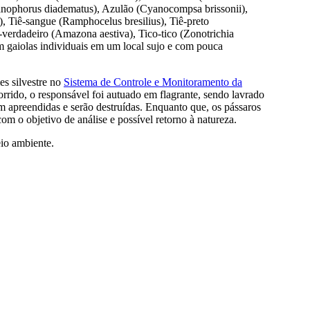
hanophorus diadematus), Azulão (Cyanocompsa brissonii),
la), Tiê-sangue (Ramphocelus bresilius), Tiê-preto
verdadeiro (Amazona aestiva), Tico-tico (Zonotrichia
m gaiolas individuais em um local sujo e com pouca
es silvestre no
Sistema de Controle e Monitoramento da
rido, o responsável foi autuado em flagrante, sendo lavrado
m apreendidas e serão destruídas. Enquanto que, os pássaros
m o objetivo de análise e possível retorno à natureza.
io ambiente.