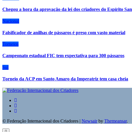
Chegou a hora da aprovação da lei dos criadores do Espírito San
Nacional
Falsificador de anilhas de pássaros é preso com vasto material
Torneios
Campeonato estadual FIC tem expectativa para 300 pássaros
Sul
Torneio da ACP em Santo Amaro da Imperatriz tem casa cheia
© Federação Internacional dos Criadores
|
Newsair
by
Themeansar
.