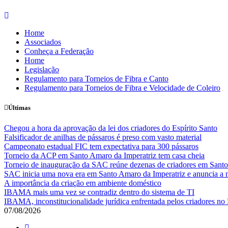
Skip
to
Home
content
Associados
Conheça a Federação
Home
Legislação
Regulamento para Torneios de Fibra e Canto
Regulamento para Torneios de Fibra e Velocidade de Coleiro
Últimas
Chegou a hora da aprovação da lei dos criadores do Espírito Santo
Falsificador de anilhas de pássaros é preso com vasto material
Campeonato estadual FIC tem expectativa para 300 pássaros
Torneio da ACP em Santo Amaro da Imperatriz tem casa cheia
Torneio de inauguração da SAC reúne dezenas de criadores em Santo
SAC inicia uma nova era em Santo Amaro da Imperatriz e anuncia a m
A importância da criação em ambiente doméstico
IBAMA mais uma vez se contradiz dentro do sistema de TI
IBAMA, inconstitucionalidade jurídica enfrentada pelos criadores no 
07/08/2026