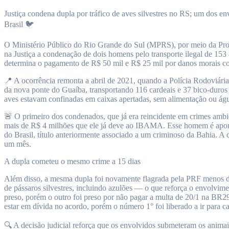
Justiça condena dupla por tráfico de aves silvestres no RS; um dos en
Brasil 🐦
O Ministério Público do Rio Grande do Sul (MPRS), por meio da Pro
na Justiça a condenação de dois homens pelo transporte ilegal de 153
determina o pagamento de R$ 50 mil e R$ 25 mil por danos morais co
📍 A ocorrência remonta a abril de 2021, quando a Polícia Rodoviári
da nova ponte do Guaíba, transportando 116 cardeais e 37 bico-dur
aves estavam confinadas em caixas apertadas, sem alimentação ou águ
🚨 O primeiro dos condenados, que já era reincidente em crimes ambi
mais de R$ 4 milhões que ele já deve ao IBAMA. Esse homem é aponta
do Brasil, título anteriormente associado a um criminoso da Bahia. A 
um mês.
A dupla cometeu o mesmo crime a 15 dias
Além disso, a mesma dupla foi novamente flagrada pela PRF menos de
de pássaros silvestres, incluindo azulões — o que reforça o envolviment
preso, porém o outro foi preso por não pagar a multa de 20/1 na BR2
estar em dívida no acordo, porém o número 1° foi liberado a ir para ca
🔍 A decisão judicial reforça que os envolvidos submeteram os animai