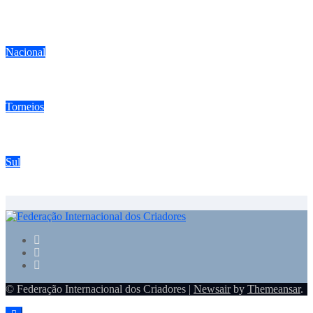
Chegou a hora da aprovação da lei dos criadores do Espírito
Santo
Nacional
Falsificador de anilhas de pássaros é preso com vasto material
Torneios
Campeonato estadual FIC tem expectativa para 300 pássaros
Sul
Torneio da ACP em Santo Amaro da Imperatriz tem casa cheia
© Federação Internacional dos Criadores
|
Newsair
by
Themeansar
.