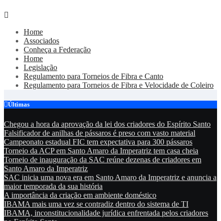
Skip
to
Home
content
Associados
Conheça a Federação
Home
Legislação
Regulamento para Torneios de Fibra e Canto
Regulamento para Torneios de Fibra e Velocidade de Coleiro
Últimas
Chegou a hora da aprovação da lei dos criadores do Espírito Santo
Falsificador de anilhas de pássaros é preso com vasto material
Campeonato estadual FIC tem expectativa para 300 pássaros
Torneio da ACP em Santo Amaro da Imperatriz tem casa cheia
Torneio de inauguração da SAC reúne dezenas de criadores em
Santo Amaro da Imperatriz
SAC inicia uma nova era em Santo Amaro da Imperatriz e anuncia a
maior temporada da sua história
A importância da criação em ambiente doméstico
IBAMA mais uma vez se contradiz dentro do sistema de TI
IBAMA, inconstitucionalidade jurídica enfrentada pelos criadores