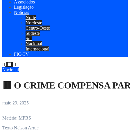
Associados
Legislação
Notícias
Norte
Nordeste
Centro-Oeste
Sudeste
Sul
Nacional
Internacional
FIC-TV
Nacional
🟥 O CRIME COMPENSA PA
maio 29, 2025
Matéria: MPRS
Texto Nelson Arrue