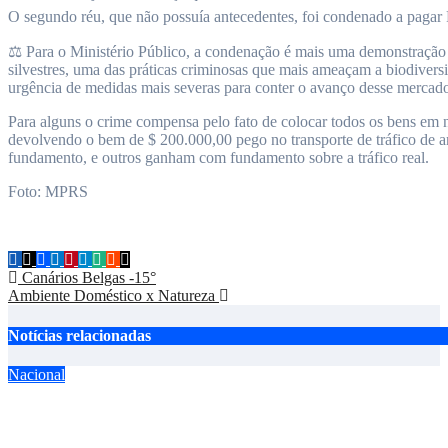
O segundo réu, que não possuía antecedentes, foi condenado a pagar 
⚖️ Para o Ministério Público, a condenação é mais uma demonstração d
silvestres, uma das práticas criminosas que mais ameaçam a biodiversi
urgência de medidas mais severas para conter o avanço desse mercado 
Para alguns o crime compensa pelo fato de colocar todos os bens em no
devolvendo o bem de $ 200.000,00 pego no transporte de tráfico de a
fundamento, e outros ganham com fundamento sobre a tráfico real.
Foto: MPRS
Navegação
Canários Belgas -15°
Ambiente Doméstico x Natureza
de
Post
Notícias relacionadas
Nacional
Chegou a hora da aprovação da lei dos criadores do Espírito San