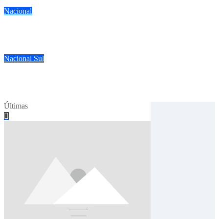
ago 6, 2026
Nacional
Falsificador de anilhas de pássaros é preso com vasto material
ago 3, 2026
Nacional
Sul
Torneio de inauguração da SAC reúne dezenas de criadores em 
jul 20, 2026
Últimas